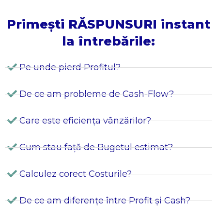
Primești RĂSPUNSURI instant
la întrebările:
Pe unde pierd Profitul?
De ce am probleme de Cash-Flow?
Care este eficiența vânzărilor?
Cum stau față de Bugetul estimat?
Calculez corect Costurile?
De ce am diferențe între Profit și Cash?