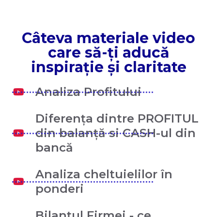
Câteva materiale video
care să-ți aducă
inspirație și claritate
Analiza Profitului
Diferența dintre PROFITUL
din balanță si CASH-ul din
bancă
Analiza cheltuielilor în
ponderi
Bilanțul Firmei - ce