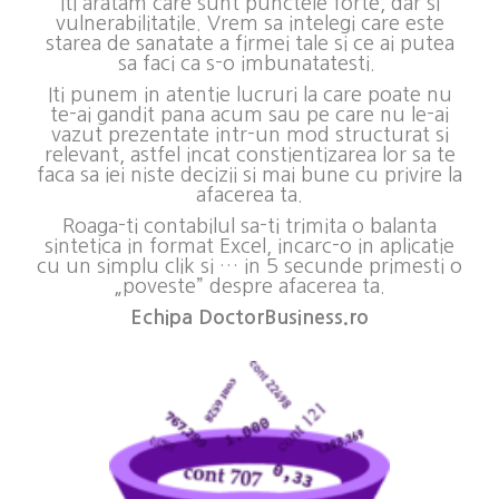
Iti aratam care sunt punctele forte, dar si
vulnerabilitatile.
Vrem sa intelegi care este
starea de sanatate a firmei tale si ce ai putea
sa faci ca s-o imbunatatesti.
Iti punem in atentie lucruri la care poate nu
te-ai gandit pana acum sau pe care nu le-ai
vazut prezentate intr-un mod structurat si
relevant, astfel incat constientizarea lor sa te
faca sa iei niste decizii si mai bune cu privire la
afacerea ta.
Roaga-ti contabilul sa-ti trimita o balanta
sintetica in format Excel, i
ncarc-o in aplicatie
cu un simplu clik si … in 5 secunde primesti o
„poveste” despre afacerea ta.
Echipa DoctorBusiness.ro