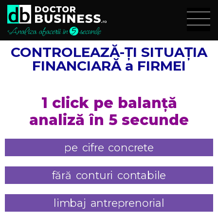
CONTROLEAZĂ-ȚI SITUAȚIA
FINANCIARĂ a FIRMEI
1 click pe balanță
analiză în 5 secunde
pe cifre concrete
fără conturi contabile
limbaj antreprenorial