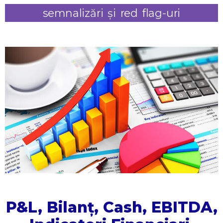
semnalizări și red flag-uri
P&L, Bilanț, Cash, EBITDA,