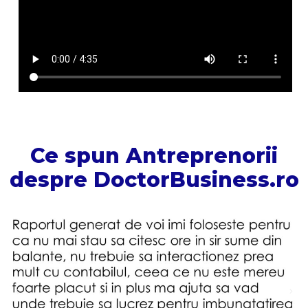
Ce spun Antreprenorii
despre DoctorBusiness.ro