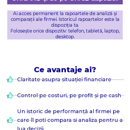
Ai acces permanent la rapoartele de analiză și
comparații ale firmei. Istoricul rapoartelor este la
dispoziția ta.
Folosește orice dispozitiv: telefon, tabletă, laptop,
desktop.
Ce avantaje ai?
Claritate asupra situației financiare
Control pe costuri, pe profit și pe cash
Un istoric de performanță al firmei pe
care îl poti compara si analiza pentru a
lua decizii