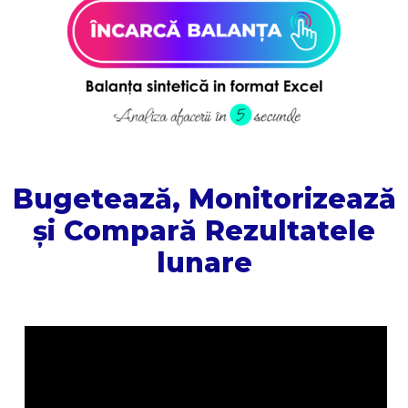
Bugetează, Monitorizează
și Compară Rezultatele
lunare