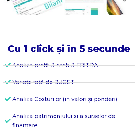
Cu 1 click și în 5 secunde
Analiza profit & cash & EBITDA
Variații față de BUGET
Analiza Costurilor (in valori și ponderi)
Analiza patrimoniului si a surselor de
finanțare