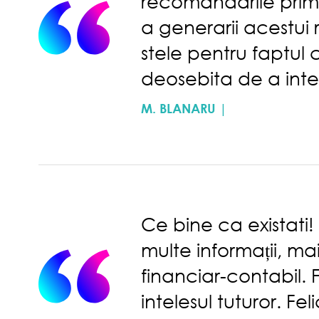
recomandarile primit
a generarii acestui 
stele pentru faptul 
deosebita de a inte
M. BLANARU |
Ce bine ca existati! 
multe informații, m
financiar-contabil. 
intelesul tuturor. Feli