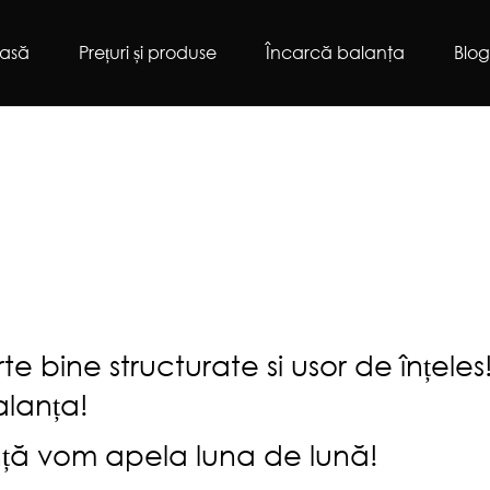
asă
Prețuri și produse
Încarcă balanţa
Blo
rte bine structurate si usor de înțel
alanța!
anță vom apela luna de lună!