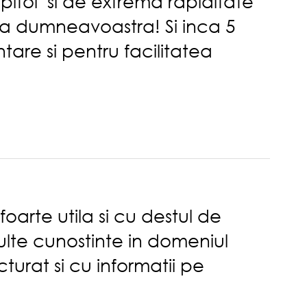
pitol si de extrema rapiditate
tia dumneavoastra! Si inca 5
ntare si pentru facilitatea
foarte utila si cu destul de
ulte cunostinte in domeniul
turat si cu informatii pe