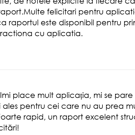
e, de notele explicite la fiecare ca
raport.Multe felicitari pentru aplica
ca raportul este disponibil pentru pri
ractiona cu aplicatia.
Imi place mult aplicația, mi se pare 
ai ales pentru cei care nu au prea m
Foarte rapid, un raport excelent struc
citări!