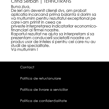
Crina Serban | TEHNOTRANS
Buna ziua,
De ieri am devenit clienții dvs, am probat
aplicatia incarcand prima balanta si dorim sa
va multumim pentru rezultatul exceptional pe
care l-am primit in ceea ce
priveste interpretarea indicatorilor economico-
financiari ai firmei noastre.
Raportul rezultat ne ajuta sa interpretam si sa
prezentam conducerii societatii noastre un
produs usor de inteles si pentru cei care nu au
studii de specialitate.
Va multumim !
Contact
Politica de retur/anulare
Politica de livrare a serviciilor
Politica de confidenţialitate