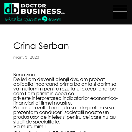
Crina Serban
mart. 3, 2023
Buna ziua,
De ieri am devenit clienții dvs, am probat
aplicatia incarcand prima balanta si dorim sa
va multumim pentru rezultatul exceptional pe
care l-am primit in ceea ce
priveste interpretarea indicatorilor economico-
financiari ai firmei noastre.
Raportul rezultat ne ajuta sa interpretam si sa
prezentam conducerii societatii noastre un
produs usor de inteles si pentru cei care nu au
studii de specialitate.
Va multumim !