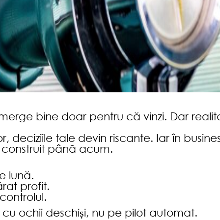
merge bine doar pentru că vinzi. Dar realita
, deciziile tale devin riscante. Iar în busine
ai construit până acum.
e lună.
at profit.
controlul.
cu ochii deschiși, nu pe pilot automat.