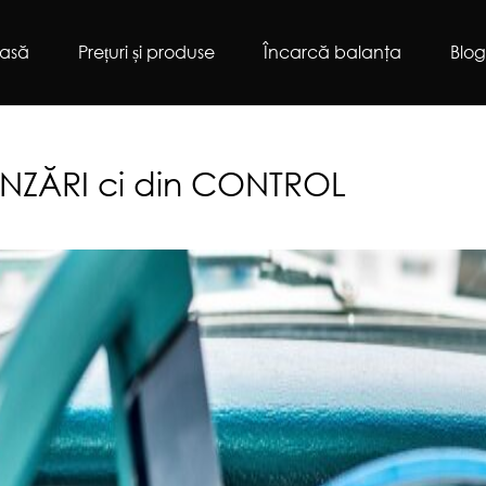
asă
Prețuri și produse
Încarcă balanţa
Blo
VÂNZĂRI ci din CONTROL