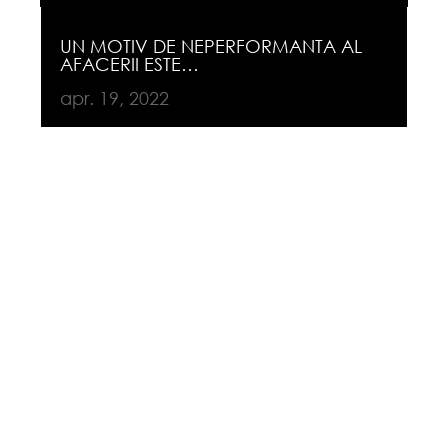
UN MOTIV DE NEPERFORMANTA AL
AFACERII ESTE…
apr. 19, 2022
Intr-o firma in care oamenii nu stiu
clar CE au de facut, CUI se
subordoneaza, CAND trebuie sa
livreze si CU CINE trebuie sa
colaboreze, se intampla de multe ori
ca mai multi angajati sa se ocupe de
acelasi lucru, si nimeni de un alt
lucru.