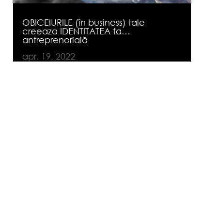
OBICEIURILE (în business) tale
creeaza IDENTITATEA ta…
antreprenorială
apr. 19, 2022
…. Iar statisticile arata ca
antreprenorii cu business-uri de
success, au obiceiul de-si urmari
constant situatia financiara a
afacerii.