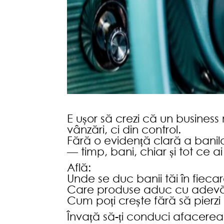
E ușor să crezi că un business 
vânzări, ci din control.
Fără o evidență clară a banilor
— timp, bani, chiar și tot ce 
Află:
Unde se duc banii tăi în fiecar
Care produse aduc cu adevăr
Cum poți crește fără să pierzi 
Învață să-ți conduci afacerea 