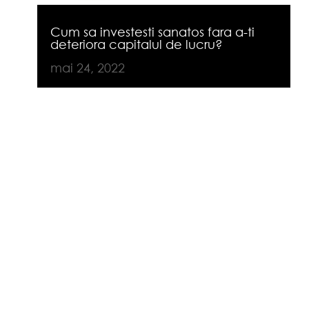
Cum sa investesti sanatos fara a-ti
deteriora capitalul de lucru?
mai 24, 2022
Una din problemele cu care firmele
se confrunta este lipsa de cash
cauzata de investitiile facute din
banii de capital de lucru. Investitiile
sunt ok, pentru ca doar asa dezvolti
afacerea si mergi inainte. Insa modul
in care o faci si banii pe care ii
folosesti pentru...